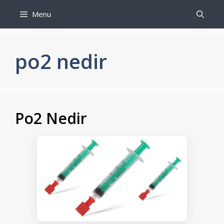
İçeriğe
Menu
atla
po2 nedir
Po2 Nedir