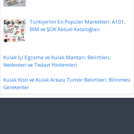
Türkiye’nin En Popüler Marketleri: A101,
BİM ve ŞOK Aktüel Kataloğları
Kulak İçi Egzama ve Kulak Mantarı: Belirtileri,
Nedenleri ve Tedavi Yöntemleri
Kulak Kisti ve Kulak Arkası Tümör Belirtileri: Bilinmesi
Gerekenler