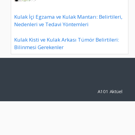
Kulak İçi Egzama ve Kulak Mantarı: Belirtileri,
Nedenleri ve Tedavi Yöntemleri
Kulak Kisti ve Kulak Arkası Tümör Belirtileri:
Bilinmesi Gerekenler
A101 Aktüel