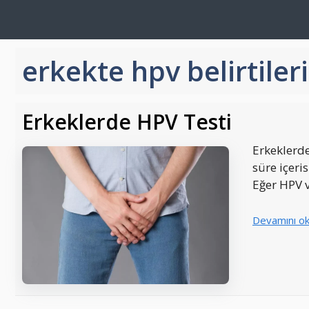
İçeriğe
atla
erkekte hpv belirtileri
Erkeklerde HPV Testi
Erkeklerde
süre içeris
Eğer HPV v
Devamını o