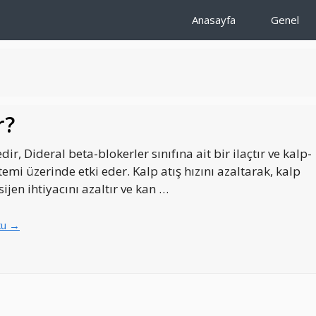
Anasayfa
Genel
r?
ir, Dideral beta-blokerler sınıfına ait bir ilaçtır ve kalp-
emi üzerinde etki eder. Kalp atış hızını azaltarak, kalp
sijen ihtiyacını azaltır ve kan …
ku →