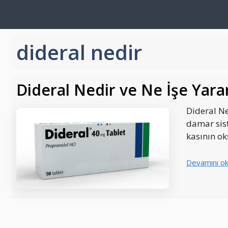
İçeriğe
atla
dideral nedir
Dideral Nedir ve Ne İşe Yara
Dideral Ned
damar sist
kasının ok
Devamını o