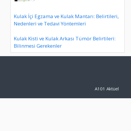
Kulak İçi Egzama ve Kulak Mantarı: Belirtileri,
Nedenleri ve Tedavi Yöntemleri
Kulak Kisti ve Kulak Arkası Tümör Belirtileri:
Bilinmesi Gerekenler
A101 Aktüel