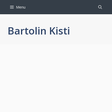
İçeriğe
Menu
atla
Bartolin Kisti