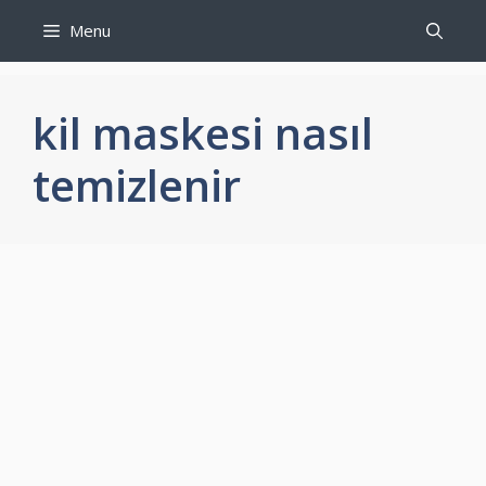
İçeriğe
Menu
atla
kil maskesi nasıl
temizlenir